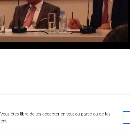
. Vous êtes libre de les accepter en tout ou partie ou de les
© Copyright 2022 - | Tous droits réservés |
Mentions légales
|
Plan du site
| Réalisé par
acteris
ent.