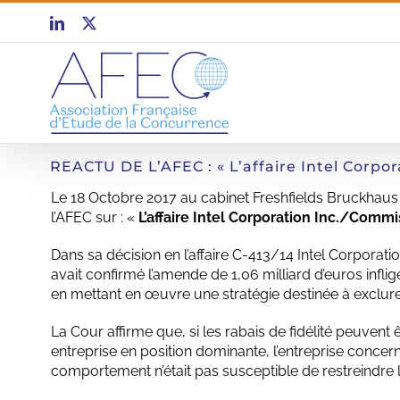
Passer
LinkedIn
X
au
contenu
REACTU DE L’AFEC : « L’affaire Intel Corpo
Le 18 Octobre 2017 au cabinet Freshfields Bruckhaus
l’AFEC sur : «
L’affaire Intel Corporation Inc./Comm
Dans sa décision en l’affaire C-413/14 Intel Corporati
avait confirmé l’amende de 1,06 milliard d’euros infl
en mettant en œuvre une stratégie destinée à exclur
La Cour affirme que, si les rabais de fidélité peuvent
entreprise en position dominante, l’entreprise conce
comportement n’était pas susceptible de restreindre 