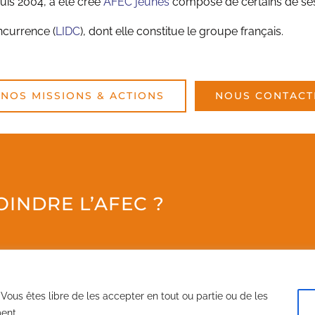
uis 2004, a été créé
AFEC jeunes
composé de certains de ses
ncurrence (
LIDC
), dont elle constitue le groupe français.
NOS MISSIONS & ACTIONS
NOUS CONTACT
INDRE L’AFEC ?
. Vous êtes libre de les accepter en tout ou partie ou de les
© Copyright 2022 - | Tous droits réservés |
Mentions légales
|
Plan du site
| Réalisé par
acteris
ent.