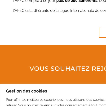
L’AFEC compte à ce jour
plus de 200 adhérents
. Dep
L’AFEC est adhérente de la Ligue Internationale de co
VOUS SOUHAITEZ REJO
Gestion des cookies
Pour offrir les meilleures expériences, nous utilisons des cookies
refuser. Vous pourrez revenir sur votre consentement à tout mom