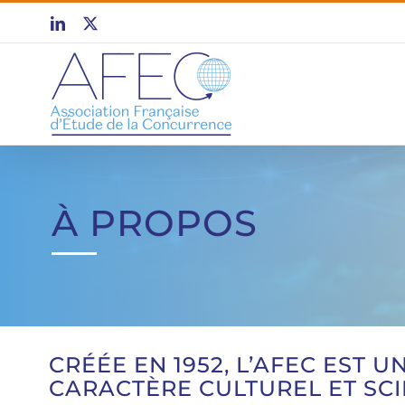
Passer
LinkedIn
X
au
contenu
À PROPOS
CRÉÉE EN 1952, L’AFEC EST 
CARACTÈRE CULTUREL ET SCI