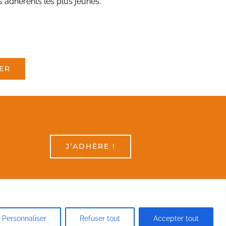
 adhérents les plus jeunes.
ER
J’ADHÈRE !
Personnaliser
Refuser tout
Accepter tout