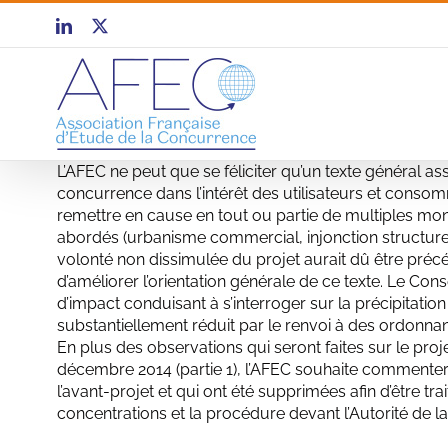
Passer
LinkedIn
X
au
contenu
L’AFEC ne peut que se féliciter qu’un texte général as
concurrence dans l’intérêt des utilisateurs et conso
remettre en cause en tout ou partie de multiples mon
abordés (urbanisme commercial, injonction structurel
volonté non dissimulée du projet aurait dû être précé
d’améliorer l’orientation générale de ce texte. Le Conse
d’impact conduisant à s’interroger sur la précipitatio
substantiellement réduit par le renvoi à des ordonna
En plus des observations qui seront faites sur le proj
décembre 2014 (partie 1), l’AFEC souhaite commenter
l’avant-projet et qui ont été supprimées afin d’être tr
concentrations et la procédure devant l’Autorité de la