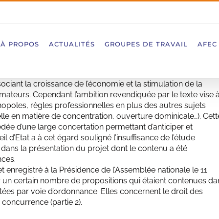
À PROPOS
ACTUALITÉS
GROUPES DE TRAVAIL
AFEC
sociant la croissance de l’économie et la stimulation de la
mmateurs. Cependant l’ambition revendiquée par le texte vise 
opoles, règles professionnelles en plus des autres sujets
le en matière de concentration, ouverture dominicale…). Cett
dée d’une large concertation permettant d’anticiper et
il d’Etat a à cet égard souligné l’insuffisance de l’étude
n dans la présentation du projet dont le contenu a été
nces.
et enregistré à la Présidence de l’Assemblée nationale le 11
 un certain nombre de propositions qui étaient contenues da
aitées par voie d’ordonnance. Elles concernent le droit des
 concurrence (partie 2).