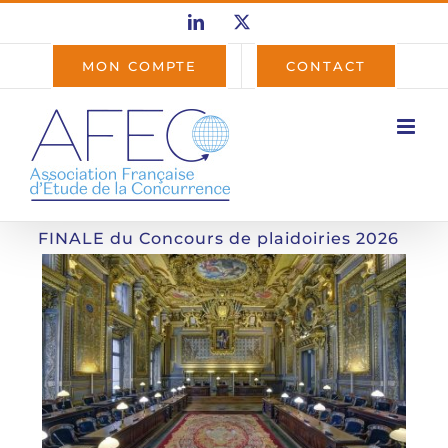
Passer
LinkedIn
X
au
contenu
MON COMPTE
CONTACT
FINALE du Concours de plaidoiries 2026