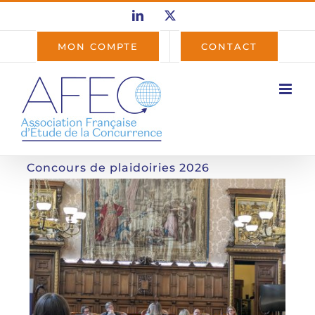
Passer
LinkedIn
X
au
contenu
MON COMPTE
CONTACT
Concours de plaidoiries 2026