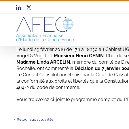
Passer
LinkedIn
X
au
contenu
Le lundi 29 février 2016 de 17h à 18h30 au Cabinet U
Vogel & Vogel, et
Monsieur Henri GENIN
, Chef du s
Madame Linda ARCELIN
, membre du comité de Direc
Rochelle, ont commenté la
Décision du 7 janvier 20
Le Conseil Constitutionnel saisi par la Cour de Cassati
la conformité aux droits et libertés que la Constitutio
464-2 du code de commerce.
Vous trouverez ci-joint le programme complet du REA
<
Retour aux actualités