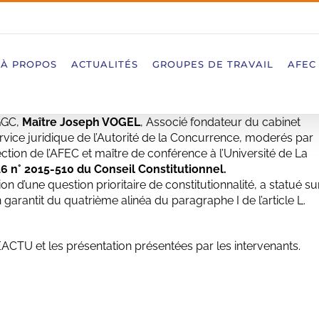
À PROPOS
ACTUALITÉS
GROUPES DE TRAVAIL
AFEC
GGC,
Maître Joseph VOGEL
, Associé fondateur du cabinet
ervice juridique de l’Autorité de la Concurrence, moderés par
tion de l’AFEC et maître de conférence à l’Université de La
16 n° 2015-510 du Conseil Constitutionnel.
on d’une question prioritaire de constitutionnalité, a statué su
n garantit du quatrième alinéa du paragraphe I de l’article L.
CTU et les présentation présentées par les intervenants.