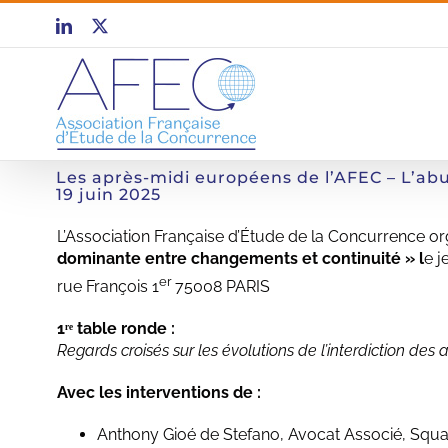
Passer
LinkedIn
X
au
contenu
Les après-midi européens de l’AFEC – L’ab
19 juin 2025
L’Association Française d’Étude de la Concurrence o
dominante entre changements et continuité » l
e j
er
rue François 1
75008 PARIS
1ʳᵉ table ronde :
Regards croisés sur les évolutions de l’interdiction de
Avec les interventions de :
Anthony Gioé de Stefano, Avocat Associé, Squair