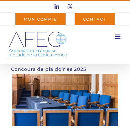
Passer
LinkedIn
X
au
contenu
MON COMPTE
CONTACT
Concours de plaidoiries 2025