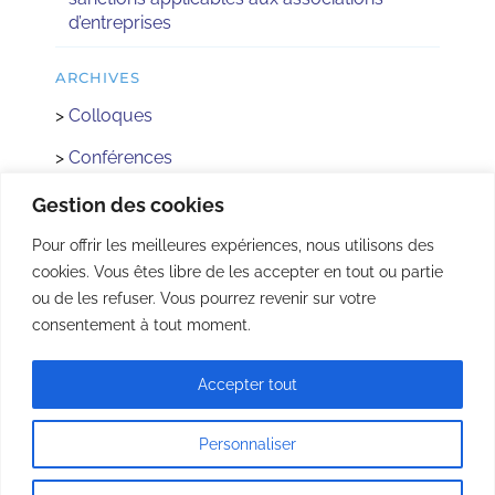
d’entreprises
ARCHIVES
>
Colloques
>
Conférences
>
Réactus
Gestion des cookies
>
Concours
Pour offrir les meilleures expériences, nous utilisons des
cookies. Vous êtes libre de les accepter en tout ou partie
>
Rencontre avec les Institutions
ou de les refuser. Vous pourrez revenir sur votre
>
AFEC Jeunes
consentement à tout moment.
Accepter tout
© Copyright 2022 - | Tous droits réservés |
Mentions légales
|
Plan du site
| Réalisé
par
acteris
Personnaliser