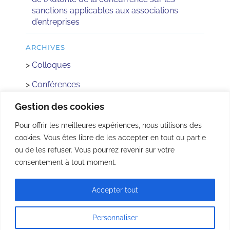
sanctions applicables aux associations
d’entreprises
ARCHIVES
>
Colloques
>
Conférences
>
Réactus
Gestion des cookies
>
Concours
Pour offrir les meilleures expériences, nous utilisons des
cookies. Vous êtes libre de les accepter en tout ou partie
>
Rencontre avec les Institutions
ou de les refuser. Vous pourrez revenir sur votre
>
AFEC Jeunes
consentement à tout moment.
Accepter tout
© Copyright 2022 - | Tous droits réservés |
Mentions légales
|
Plan du site
| Réalisé
par
acteris
Personnaliser