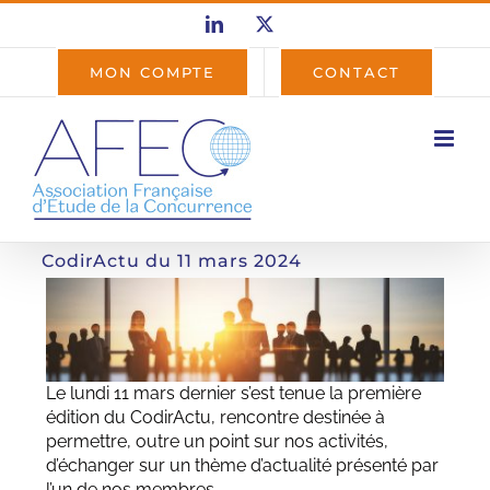
Passer
LinkedIn
X
au
contenu
MON COMPTE
CONTACT
CodirActu du 11 mars 2024
Le lundi 11 mars dernier s’est tenue la première
édition du CodirActu, rencontre destinée à
permettre, outre un point sur nos activités,
d’échanger sur un thème d’actualité présenté par
l’un de nos membres.