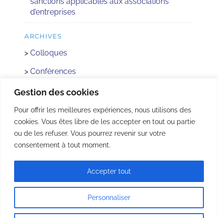
sanctions applicables aux associations
d’entreprises
ARCHIVES
>
Colloques
>
Conférences
>
Réactus
Gestion des cookies
>
Concours
Pour offrir les meilleures expériences, nous utilisons des
cookies. Vous êtes libre de les accepter en tout ou partie
>
Rencontre avec les Institutions
ou de les refuser. Vous pourrez revenir sur votre
>
AFEC Jeunes
consentement à tout moment.
Accepter tout
© Copyright 2022 - | Tous droits réservés |
Mentions légales
|
Plan du site
| Réalisé
par
acteris
Personnaliser