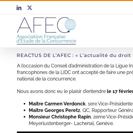
Passer
LinkedIn
X
au
contenu
REACTUS DE L’AFEC : « L’actualité du droit
A l’occasion du Conseil d’administration de la Ligue I
francophones de la LIDC ont accepté de faire une prés
national de la concurrence.
Nous avons donc eu le plaisir d’entendre
le 17 févrie
Maître Carmen Verdonck
, 1ere Vice-Présidente
Maître Georges Peretz
, QC, Rapporteur Généra
Monsieur Christophe Rapin
, 2eme Vice-Préside
Meyerlustenberger- Lachenal, Genève.