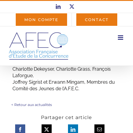
Passer
LinkedIn
X
au
contenu
MON COMPTE
CONTACT
Charlotte Dekeyser, Charlotte Grass, François
Laforgue,
Joffrey Sigrist et Erwann Mingam, Membres du
Comité des Jeunes de l’A.F.E.C.
<
Retour aux actualités
Partager cet article