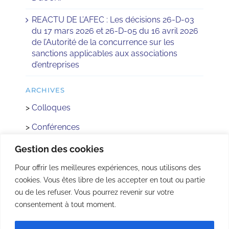
REACTU DE L’AFEC : Les décisions 26-D-03
du 17 mars 2026 et 26-D-05 du 16 avril 2026
de l’Autorité de la concurrence sur les
sanctions applicables aux associations
d’entreprises
ARCHIVES
>
Colloques
>
Conférences
>
Réactus
Gestion des cookies
>
Concours
Pour offrir les meilleures expériences, nous utilisons des
cookies. Vous êtes libre de les accepter en tout ou partie
>
Rencontre avec les Institutions
ou de les refuser. Vous pourrez revenir sur votre
>
AFEC Jeunes
consentement à tout moment.