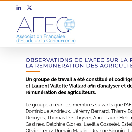
Passer
LinkedIn
X
au
contenu
OBSERVATIONS DE L’AFEC SUR LA 
LA REMUNERATION DES AGRICULT
Un groupe de travail a été constitué et codir
et Laurent Vallette Viallard afin d’analyser et 
rémunération des agriculteurs.
Le groupe a réuni les membres suivants que l’AF
Dominique Andrieux, Jérémy Bernard, Thierry Boi
Denoyes, Thomas Deschryver, Anne Laure Hélèn
Gastines, Delphine Glories, Laetitia Gosselet, Este
Olivier Leroy; Romain Maulin, , Jeanne Sinquin, 