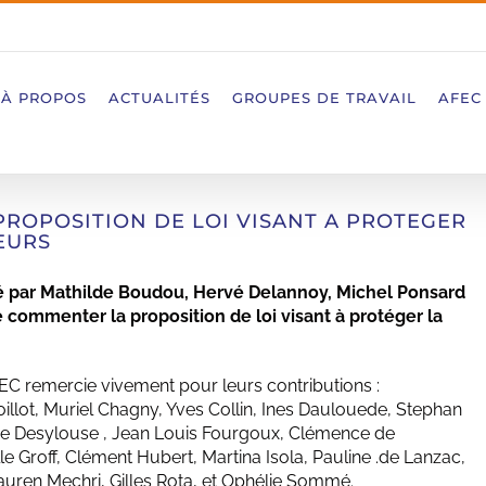
À PROPOS
ACTUALITÉS
GROUPES DE TRAVAIL
AFEC
PROPOSITION DE LOI VISANT A PROTEGER
EURS
igé par Mathilde Boudou, Hervé Delannoy, Michel Ponsard
de commenter la proposition de loi visant à protéger la
EC remercie vivement pour leurs contributions :
llot, Muriel Chagny, Yves Collin, Ines Daulouede, Stephan
e Desylouse , Jean Louis Fourgoux, Clémence de
lle Groff, Clément Hubert, Martina Isola, Pauline .de Lanzac,
Lauren Mechri, Gilles Rota, et Ophélie Sommé.