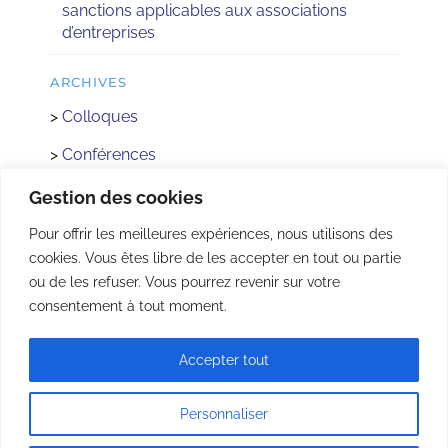
sanctions applicables aux associations
d’entreprises
ARCHIVES
>
Colloques
>
Conférences
>
Réactus
Gestion des cookies
>
Concours
Pour offrir les meilleures expériences, nous utilisons des
cookies. Vous êtes libre de les accepter en tout ou partie
>
Rencontre avec les Institutions
ou de les refuser. Vous pourrez revenir sur votre
>
AFEC Jeunes
consentement à tout moment.
Accepter tout
© Copyright 2022 - | Tous droits réservés |
Mentions légales
|
Plan du site
| Réalisé
par
acteris
Personnaliser